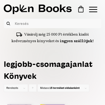
Vásárolj még
25 000
Ft
értékben kiadói
kedvezményes könyveket és
ingyen szállítjuk!
legjobb-csomagajanlat
Könyvek
Rendezés
Mutass
Click
15 terméket oldalanként
to
order