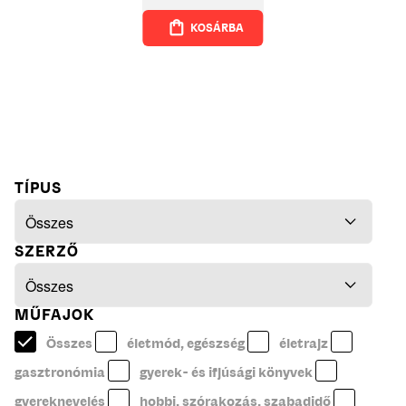
KOSÁRBA
TÍPUS
SZERZŐ
MŰFAJOK
Összes
életmód, egészség
életrajz
gasztronómia
gyerek- és ifjúsági könyvek
gyereknevelés
hobbi, szórakozás, szabadidő