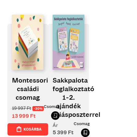
Montessori
Sakkpalota
családi
foglalkoztató
csomag
1-2.
ajándék
Csomag
19 997
Ft
-30%
óriásposzterrel
13 999
Ft
Csomag
Ár
KOSÁRBA
5 399
Ft