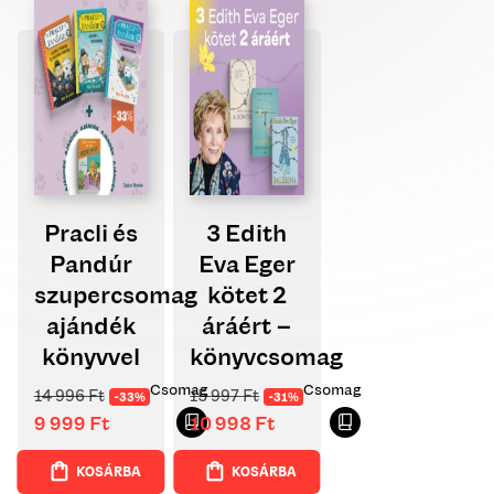
products
ascending
Pracli és
3 Edith
Pandúr
Eva Eger
szupercsomag
kötet 2
ajándék
áráért –
könyvvel
könyvcsomag
Csomag
Csomag
14 996
Ft
15 997
Ft
-33%
-31%
9 999
Ft
10 998
Ft
KOSÁRBA
KOSÁRBA