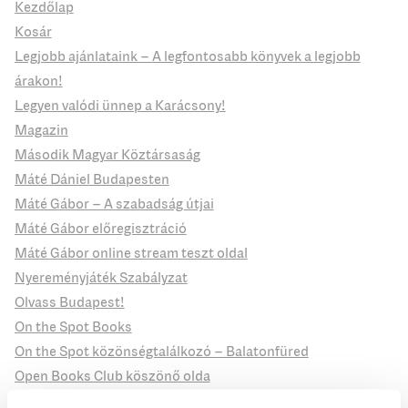
Kezdőlap
Kosár
Legjobb ajánlataink – A legfontosabb könyvek a legjobb
árakon!
Legyen valódi ünnep a Karácsony!
Magazin
Második Magyar Köztársaság
Máté Dániel Budapesten
Máté Gábor – A szabadság útjai
Máté Gábor előregisztráció
Máté Gábor online stream teszt oldal
Nyereményjáték Szabályzat
Olvass Budapest!
On the Spot Books
On the Spot közönségtalálkozó – Balatonfüred
Open Books Club köszönő olda
Open klubok