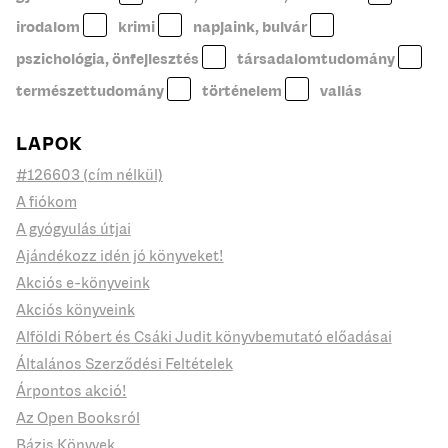
irodalom
krimi
napjaink, bulvár
pszichológia, önfejlesztés
társadalomtudomány
természettudomány
történelem
vallás
LAPOK
#126603 (cím nélkül)
A fiókom
A gyógyulás útjai
Ajándékozz idén jó könyveket!
Akciós e-könyveink
Akciós könyveink
Alföldi Róbert és Csáki Judit könyvbemutató előadásai
Általános Szerződési Feltételek
Árpontos akció!
Az Open Booksról
Bázis Könyvek