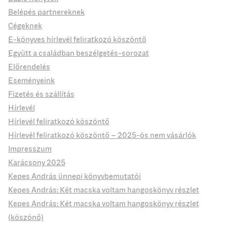
Belépés partnereknek
Cégeknek
E-könyves hírlevél feliratkozó köszöntő
Együtt a családban beszélgetés-sorozat
Előrendelés
Eseményeink
Fizetés és szállítás
Hírlevél
Hírlevél feliratkozó köszöntő
Hírlevél feliratkozó köszöntő – 2025-ös nem vásárlók
Impresszum
Karácsony 2025
Kepes András ünnepi könyvbemutatói
Kepes András: Két macska voltam hangoskönyv részlet
Kepes András: Két macska voltam hangoskönyv részlet
(köszönő)