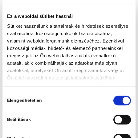
OpenBooks Club
OpenBooks Club
Ez a weboldal sütiket használ
Pénztár
Sütiket használunk a tartalmak és hirdetések személyre
Polgár Judit – Sakkpalota
szabásához, közösségi funkciók biztosításához,
Polgár Judit – Sakkpalota – Bumm Bástya kalandjai –
valamint weboldalforgalmunk elemzéséhez. Ezenkívül
Letölthető feladatok
közösségi média-, hirdető- és elemező partnereinkkel
megosztjuk az Ön weboldalhasználatra vonatkozó
Polgár Judit – Sakkpalota – Futi Futó kalandjai – Letölthető
adatait, akik kombinálhatják az adatokat más olyan
feladatok
adatokkal, amelyeket Ön adott meg számukra vagy az
Polgár Judit – Sakkpalota – Hopp Huszár kalandjai-
Ön által használt más szolgáltatásokból gyűjtöttek.
Letölthető feladatok
Polgár Judit – Sakkpalota – Keresztes Király kalandjai-
Hozzájárulás
Letölthető feladatok
Elengedhetetlen
kiválasztása
Polgár Judit – Sakkpalota – Pici Gyalog kalandjai –
Letölthető feladatok
Beállítások
Polgár Judit – Sakkpalota – Vendi Vezér kalandjai –
Letölthető feladatok