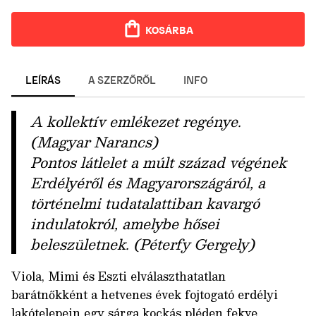
KOSÁRBA
LEÍRÁS
A SZERZŐRŐL
INFO
A kollektív emlékezet regénye.
(Magyar Narancs)
Pontos látlelet a múlt század végének
Erdélyéről és Magyarországáról, a
történelmi tudatalattiban kavargó
indulatokról, amelybe hősei
beleszületnek. (Péterfy Gergely)
Viola, Mimi és Eszti elválaszthatatlan
barátnőkként a hetvenes évek fojtogató erdélyi
lakótelepein egy sárga kockás pléden fekve