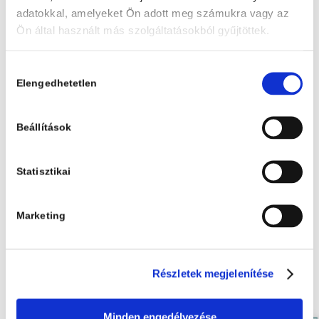
adatokkal, amelyeket Ön adott meg számukra vagy az
Ön által használt más szolgáltatásokból gyűjtöttek.
Kiadói kedvezmény
legalább 10%
Hozzájárulás
Személyes átvételi
Elengedhetetlen
kiválasztása
lehetőség
Beállítások
25 000 Ft felett
ingyenes kiszállítás
Statisztikai
100% biztonságos
online fizetés
Marketing
Részletek megjelenítése
Érdekelhetnek még…
Minden engedélyezése