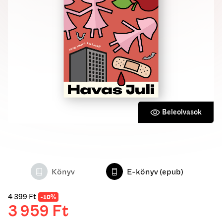
Beleolvasok
Könyv
E-könyv (epub)
4 399
Ft
-10%
3 959
Ft