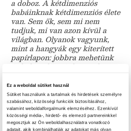
a doboz. A kétdimenziós
babáinknak kétdimenziós élete
van. Sem ők, sem mi nem
tudjuk, mi van azon kívül a
világban. Olyanok vagyunk,
mint a hangyák egy kiterített
papírlapon: jobbra mehetünk
és balra, előre és hátra, de
felfele vagy lefele sosem.
Ez a weboldal sütiket használ
Sütiket használunk a tartalmak és hirdetések személyre
szabásához, közösségi funkciók biztosításához,
valamint weboldalforgalmunk elemzéséhez. Ezenkívül
közösségi média-, hirdető- és elemező partnereinkkel
Ne hagyd ki ezeket sem!
megosztjuk az Ön weboldalhasználatra vonatkozó
A legjobb ajándékok a legjobb árakon!
adatait, akik kombinálhatják az adatokat más olyan