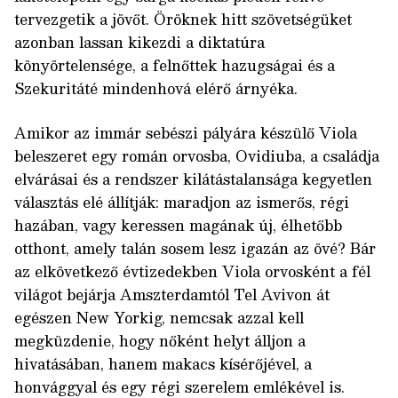
tervezgetik a jövőt. Öröknek hitt szövetségüket
azonban lassan kikezdi a diktatúra
könyörtelensége, a felnőttek hazugságai és a
Szekuritáté mindenhová elérő árnyéka.
Amikor az immár sebészi pályára készülő Viola
beleszeret egy román orvosba, Ovidiuba, a családja
elvárásai és a rendszer kilátástalansága kegyetlen
választás elé állítják: maradjon az ismerős, régi
hazában, vagy keressen magának új, élhetőbb
otthont, amely talán sosem lesz igazán az övé? Bár
az elkövetkező évtizedekben Viola orvosként a fél
világot bejárja Amszterdamtól Tel Avivon át
egészen New Yorkig, nemcsak azzal kell
megküzdenie, hogy nőként helyt álljon a
hivatásában, hanem makacs kísérőjével, a
honvággyal és egy régi szerelem emlékével is.