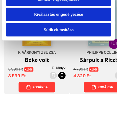
Kiválasztás engedélyezése
Sütik elutasítása
F. VÁRKONYI ZSUZSA
PHILIPPE COLLI
Béke volt
Bárpult a Rit
E-könyv
3 999
Ft
4 799
Ft
-10%
-10%
3 599
Ft
4 320
Ft
KOSÁRBA
KOSÁRBA