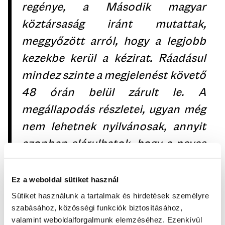
regénye, a Második magyar
köztársaság iránt mutattak,
meggyőzött arról, hogy a legjobb
kezekbe kerül a kézirat. Ráadásul
mindez szinte a megjelenést követő
48 órán belül zárult le. A
megállapodás részletei, ugyan még
nem lehetnek nyilvánosak, annyit
azonban elárulhatok, hogy a neves
producerek streaming platformra
fejlesztett filmsorozatot terveznek
Ez a weboldal sütiket használ
készíteni a regényből. – nyilatkozta
Sütiket használunk a tartalmak és hirdetések személyre
szabásához, közösségi funkciók biztosításához,
Halmos Ádám, az Open Books
valamint weboldalforgalmunk elemzéséhez. Ezenkívül