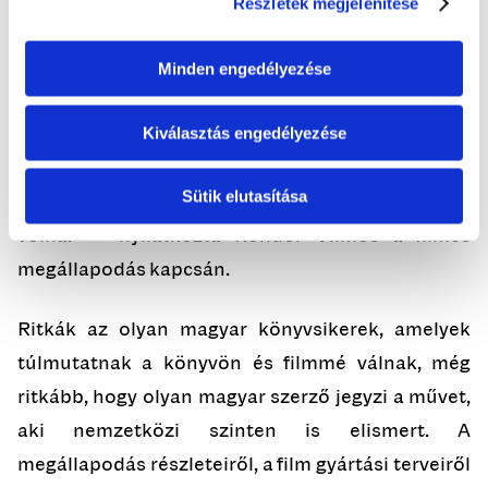
Részletek megjelenítése
mozgókép felé vezető úton. Az meg csak hab a
tortán, hogy a producerek választása pont erre a
Minden engedélyezése
regényre esett, mert szokatlan, mégis időszerű
témával foglalkozik – mindenki számára ismerős,
Kiválasztás engedélyezése
mégis különös környezetben, egy újragondolt
Sütik elutasítása
Budapesten. Ez a város akár ilyen is lehetett
volna.” – nyilatkozta Kondor Vilmos a filmes
megállapodás kapcsán.
Ritkák az olyan magyar könyvsikerek, amelyek
túlmutatnak a könyvön és filmmé válnak, még
ritkább, hogy olyan magyar szerző jegyzi a művet,
aki nemzetközi szinten is elismert. A
megállapodás részleteiről, a film gyártási terveiről