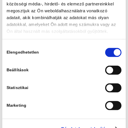
vezetője.
közösségi média-, hirdető- és elemező partnereinkkel
megosztjuk az Ön weboldalhasználatra vonatkozó
Kondor Vilmos mindig is
adatait, akik kombinálhatják az adatokat más olyan
adatokkal, amelyeket Ön adott meg számukra vagy az
kerülte a nyilvánosságot,
Ön által használt más szolgáltatásokból gyűjtöttek.
íróként visszavonultan él,
idejét a szakmájának és a
Hozzájárulás
családjának szenteli, nem
Elengedhetetlen
kiválasztása
keresi a rivaldafényt.
Beállítások
Amikor a gyorsan jött filmes megállapodásról
értesült, egy pillanatra mégis elakadt a lélegzete:
Statisztikai
“Látva, hogy mennyi magyar nagyjátékfilm és
Marketing
tévésorozat készül, köztük pedig nem kevés
regényadaptáció, különös örömmel tölt el, hogy a
Második magyar köztársaság is elindult a