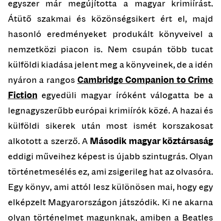
egyszer már megújította a magyar krimiírást.
Átütő szakmai és közönségsikert ért el, majd
hasonló eredményeket produkált könyveivel a
nemzetközi piacon is. Nem csupán több tucat
külföldi kiadása jelent meg a könyveinek, de a idén
nyáron a rangos
Cambridge Companion to Crime
Fiction
egyedüli magyar íróként válogatta be a
legnagyszerűbb európai krimiírók közé. A hazai és
külföldi sikerek után most ismét korszakosat
alkotott a szerző. A
Második magyar köztársaság
eddigi műveihez képest is újabb szintugrás. Olyan
történetmesélés ez, ami zsigerileg hat az olvasóra.
Egy könyv, ami attól lesz különösen mai, hogy egy
elképzelt Magyarországon játszódik. Ki ne akarna
olyan történelmet magunknak, amiben a Beatles