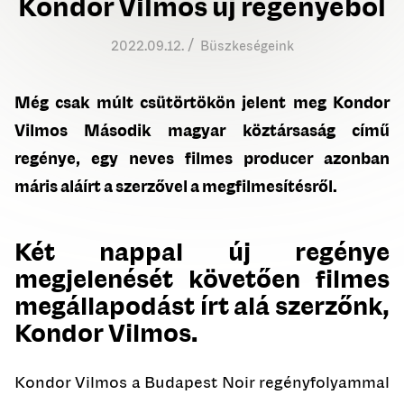
Kondor Vilmos új regényéből
/
2022.09.12.
Büszkeségeink
Még csak múlt csütörtökön jelent meg
Kondor
Vilmos Második magyar köztársaság
című
regénye, egy neves filmes producer azonban
máris aláírt a szerzővel a megfilmesítésről.
Két nappal új regénye
megjelenését követően filmes
megállapodást írt alá szerzőnk,
Kondor Vilmos
.
Kondor Vilmos a Budapest Noir regényfolyammal