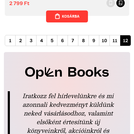
2 799
Ft
KOSÁRBA
1
2
3
4
5
6
7
8
9
10
11
12
Iratkozz fel hírlevelünkre és mi
azonnali kedvezményt küldünk
neked vásárlásodhoz, valamint
elsőként értesítünk új
könyveinkről, akcióinkról és