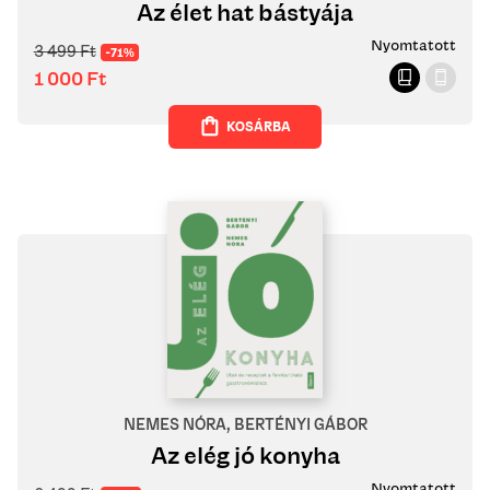
Az élet hat bástyája
Nyomtatott
3 499
Ft
-71%
1 000
Ft
KOSÁRBA
NEMES NÓRA, BERTÉNYI GÁBOR
Az elég jó konyha
Nyomtatott