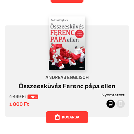
ANDREAS ENGLISCH
Összeesküvés Ferenc pápa ellen
Nyomtatott
4 499
Ft
-78%
1 000
Ft
KOSÁRBA