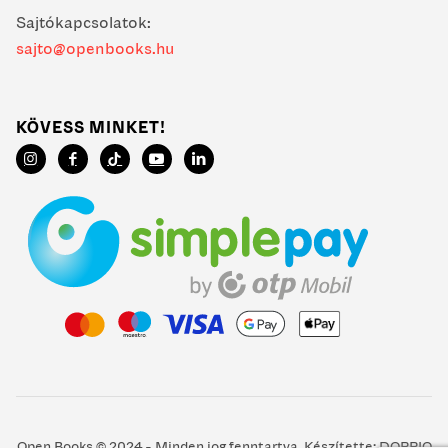
Sajtókapcsolatok:
sajto@openbooks.hu
KÖVESS MINKET!
Open Books © 2024 - Minden jog fenntartva. Készítette:
DOPPIO