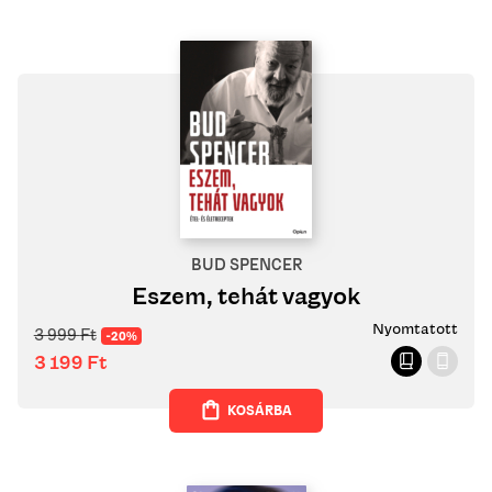
BUD SPENCER
Eszem, tehát vagyok
Nyomtatott
3 999
Ft
-20%
3 199
Ft
KOSÁRBA