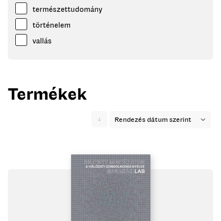
természettudomány
történelem
vallás
Termékek
Rendezés
Click
dátum szerint
to
order
products
ascending