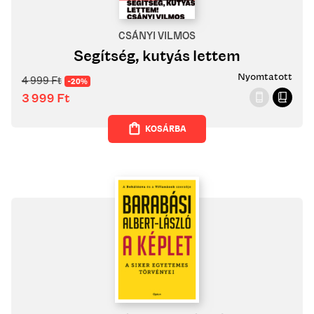
CSÁNYI VILMOS
Segítség, kutyás lettem
Nyomtatott
4 999
Ft
-20%
3 999
Ft
KOSÁRBA