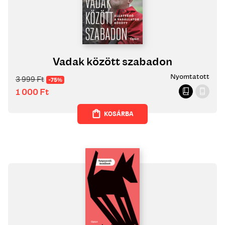
Vadak között szabadon
Nyomtatott
3 999
Ft
-75%
1 000
Ft
KOSÁRBA