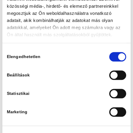
Különben dühbe jövök
közösségi média-, hirdető- és elemező partnereinkkel
Nyomtatott
megosztjuk az Ön weboldalhasználatra vonatkozó
3 999
Ft
-20%
adatait, akik kombinálhatják az adatokat más olyan
3 199
Ft
adatokkal, amelyeket Ön adott meg számukra vagy az
Ön által használt más szolgáltatásokból gyűjtöttek.
KOSÁRBA
Hozzájárulás
Elengedhetetlen
kiválasztása
Beállítások
Statisztikai
Marketing
GAYLE TZEMACH LEMMON
Kobani lányai
Nyomtatott