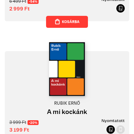
6 499
Ft
-54%
2 999
Ft
KOSÁRBA
RUBIK ERNŐ
A mi kockánk
Nyomtatott
3 999
Ft
-20%
3 199
Ft