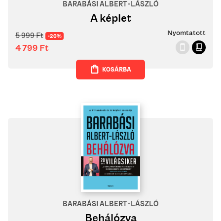
BARABÁSI ALBERT-LÁSZLÓ
A képlet
Nyomtatott
5 999
Ft
-20%
4 799
Ft
KOSÁRBA
BARABÁSI ALBERT-LÁSZLÓ
Behálózva