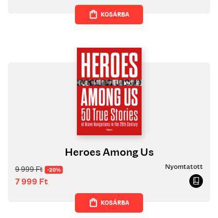
KOSÁRBA
Heroes Among Us
Nyomtatott
9 999
Ft
-20%
7 999
Ft
KOSÁRBA