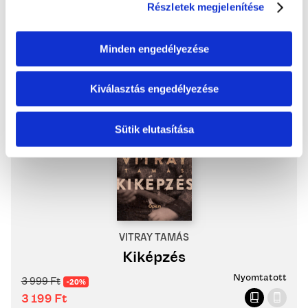
3 999
Ft
-20%
Részletek megjelenítése
3 199
Ft
Minden engedélyezése
KOSÁRBA
Kiválasztás engedélyezése
Sütik elutasítása
VITRAY TAMÁS
Kiképzés
Nyomtatott
3 999
Ft
-20%
3 199
Ft