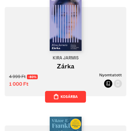
KIRA JARMIS
Zárka
Nyomtatott
4 999
Ft
-80%
1 000
Ft
KOSÁRBA