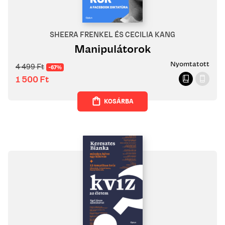
SHEERA FRENKEL ÉS CECILIA KANG
Manipulátorok
Nyomtatott
4 499
Ft
-67%
1 500
Ft
KOSÁRBA