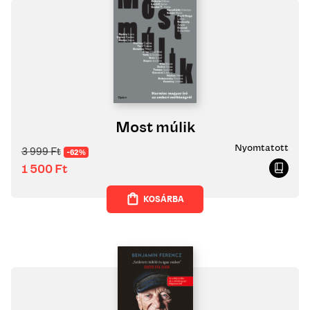
Most múlik
Nyomtatott
3 999
Ft
-62%
1 500
Ft
KOSÁRBA