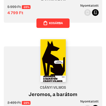
Nyomtatott
5 999
Ft
-20%
4 799
Ft
KOSÁRBA
CSÁNYI VILMOS
Jeromos, a barátom
Nyomtatott
3 499
Ft
-20%