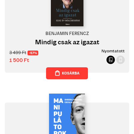
BENJAMIN FERENCZ
Mindig csak az igazat
Nyomtatott
3 499
Ft
-57%
1 500
Ft
KOSÁRBA