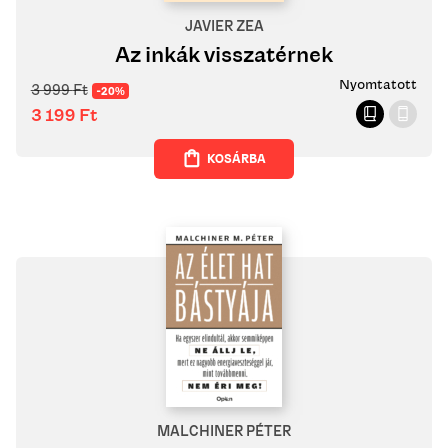
JAVIER ZEA
Az inkák visszatérnek
Nyomtatott
3 999
Ft
-20%
3 199
Ft
KOSÁRBA
MALCHINER PÉTER