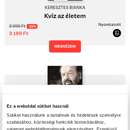
KERESZTES BIANKA
Kvíz az életem
Nyomtatott
3 999
Ft
-20%
3 199
Ft
MEGNÉZEM
Ez a weboldal sütiket használ
Sütiket használunk a tartalmak és hirdetések személyre
szabásához, közösségi funkciók biztosításához,
BUD SPENCER
valamint weboldalforgalmunk elemzéséhez. Ezenkívül