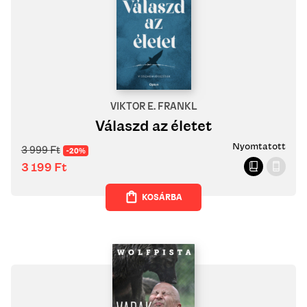
VIKTOR E. FRANKL
Válaszd az életet
Nyomtatott
3 999
Ft
-20%
3 199
Ft
KOSÁRBA