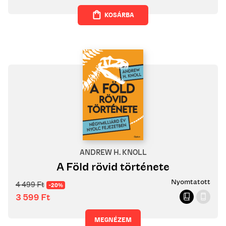
KOSÁRBA
ANDREW H. KNOLL
A Föld rövid története
Nyomtatott
4 499
Ft
-20%
3 599
Ft
MEGNÉZEM