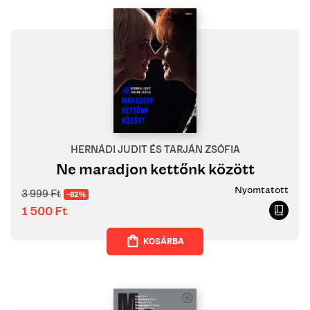
HERNÁDI JUDIT ÉS TARJÁN ZSÓFIA
Ne maradjon kettőnk között
Nyomtatott
3 999
Ft
-62%
1 500
Ft
KOSÁRBA