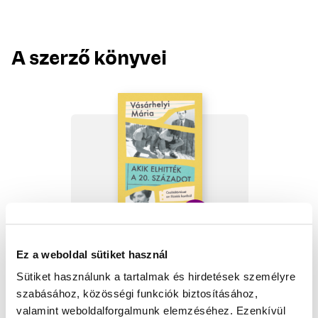
A szerző könyvei
VÁSÁRHELYI MÁRIA
Ez a weboldal sütiket használ
Akik elhitték a 20.
századot
Sütiket használunk a tartalmak és hirdetések személyre
szabásához, közösségi funkciók biztosításához,
Nyomtatott
5 999
Ft
-10%
valamint weboldalforgalmunk elemzéséhez. Ezenkívül