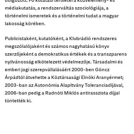
médiakutatás, a rendszerváltás szociológiája, a
történelmi ismeretek és a történelmi tudat a magyar
lakosság körében.
Publicistaként, kutatóként, a Klubrádió rendszeres
megszólalójaként és számos nagyhatású könyv
szerzőjeként a demokratikus értékek és a transzparens
nyilvánosság elkötelezett védelmezője. Társadalmi és
emberi jogi szerepvállalásáért 2000-ben Göncz
Árpádtól átvehette a Köztársasági Elnöki Aranyérmet;
2003-ban az Autonómia Alapítvány Toleranciadíjával,
2006-ban pedig a Radnóti Miklós antirasszista díjjal
tüntették ki.