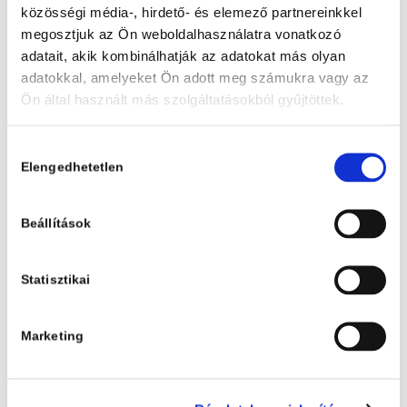
5 400
Ft
közösségi média-, hirdető- és elemező partnereinkkel
megosztjuk az Ön weboldalhasználatra vonatkozó
KOSÁRBA
adatait, akik kombinálhatják az adatokat más olyan
adatokkal, amelyeket Ön adott meg számukra vagy az
Ön által használt más szolgáltatásokból gyűjtöttek.
Hozzájárulás
Elengedhetetlen
kiválasztása
Beállítások
Iratkozz fel hírlevelünkre és mi
Statisztikai
azonnali kedvezményt küldünk
neked vásárlásodhoz, valamint
Marketing
elsőként értesítünk új
könyveinkről, akcióinkról és