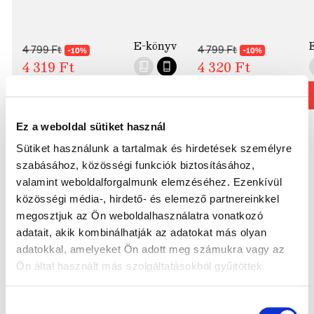
E-könyv
4 799
Ft
4 799
Ft
-10%
-10%
4 319
Ft
4 320
Ft
KOSÁRBA
KOSÁRBA
Ez a weboldal sütiket használ
Sütiket használunk a tartalmak és hirdetések személyre
szabásához, közösségi funkciók biztosításához,
valamint weboldalforgalmunk elemzéséhez. Ezenkívül
közösségi média-, hirdető- és elemező partnereinkkel
megosztjuk az Ön weboldalhasználatra vonatkozó
adatait, akik kombinálhatják az adatokat más olyan
adatokkal, amelyeket Ön adott meg számukra vagy az
Ön által használt más szolgáltatásokból gyűjtöttek.
Iratkozz fel hírlevelünkre és mi
azonnali kedvezményt küldünk
Hozzájárulás