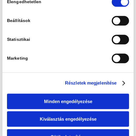
neked vásárlásodhoz, valamint
Elengedhetetlen
kiválasztása
elsőként értesítünk új
könyveinkről, akcióinkról és
Beállítások
különleges eseményeinkről!
Statisztikai
Marketing
Részletek megjelenítése
Elfogadom az
Open Books Adatvédelmi
tájékoztatóját
.*
Minden engedélyezése
Kiválasztás engedélyezése