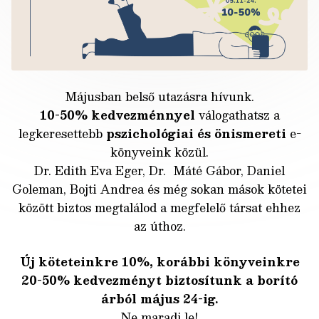
Májusban belső utazásra hívunk.
10-50% kedvezménnyel
válogathatsz a
legkeresettebb
pszichológiai és önismereti
e-
könyveink közül.
Dr. Edith Eva Eger, Dr. Máté Gábor, Daniel
Goleman, Bojti Andrea és még sokan mások kötetei
között biztos megtalálod a megfelelő társat ehhez
az úthoz.
Új köteteinkre 10%, korábbi könyveinkre
20-50% kedvezményt biztosítunk a borító
árból május 24-ig.
Ne maradj le!