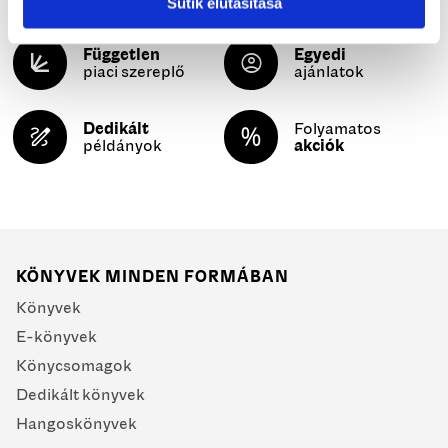
Sütik elutasítása
Független
Egyedi
piaci szereplő
ajánlatok
Dedikált
Folyamatos
példányok
akciók
KÖNYVEK MINDEN FORMÁBAN
Könyvek
E-könyvek
Könycsomagok
Dedikált könyvek
Hangoskönyvek