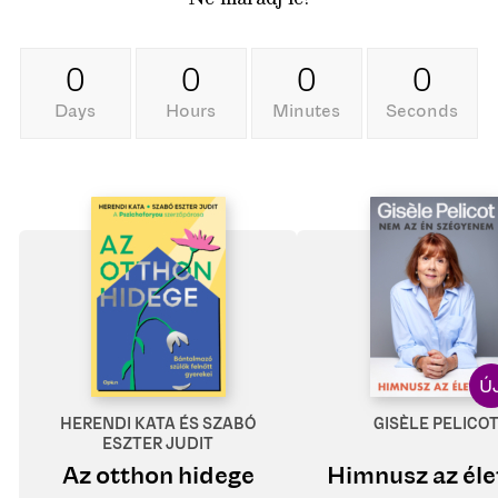
0
0
0
0
Days
Hours
Minutes
Seconds
HERENDI KATA ÉS SZABÓ
GISÈLE PELICO
ESZTER JUDIT
Az otthon hidege
Himnusz az éle